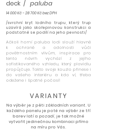
deck /
paluba
14 000 Kč - 28 700 Kč bez DPH
/svrchní kryt lodního trupu, který trup
uzavírá jako skořepinovou konstrukci a
podstatně se podílí na jeho pevnosti/
Ačkoli horní paluba lodi slouží hlavně
k ochraně a odolnosti vůči
povětrnostním vlivům, inspirace pro
tento návrh vychází z jejího
sofistikovaného vzhledu, který plavidlu
propůjčuje. Takto svoje kouzlo přinese i
do vašeho interiéru a kdo ví, třeba
odežene i špatné počasí!
VARIANTY
Na výběr je z pěti základních variant. U
každého panelu je poté na výběr ze tří
barev latí a pozadí, je tak možné
vytvořit jedinečnou kombinaci přímo
na míru pro Vás.